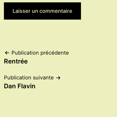
Navigation
Publication précédente
Rentrée
de
l’article
Publication suivante
Dan Flavin