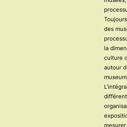
musées, 
process
Toujours
des musé
processu
la dimen
culture 
autour d
museums
L’intégra
différent
organisa
expositi
mesurer 