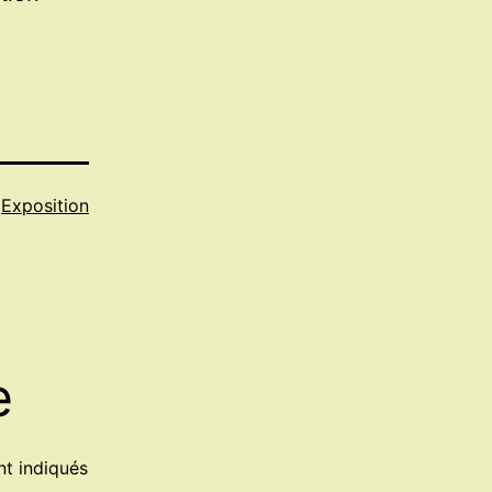
e
Exposition
e
nt indiqués