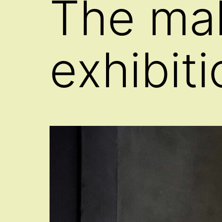
The mak
exhibit