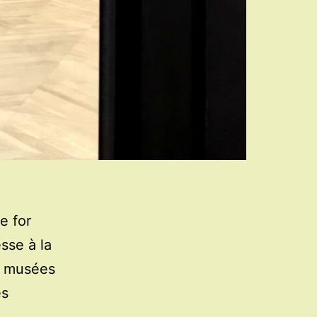
e for
esse à la
es musées
es