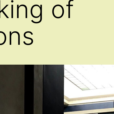
ing of
ions