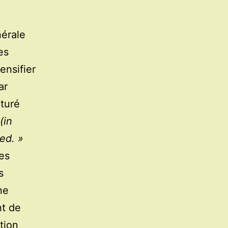
nérale
es
ensifier
ar
cturé
(in
ed. »
les
s
ne
nt de
tion