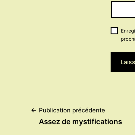
Enreg
proch
Navigation
Publication précédente
Assez de mystifications
de