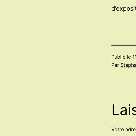
d’exposi
Publié le
1
Par
Stéph
Lai
Votre adre