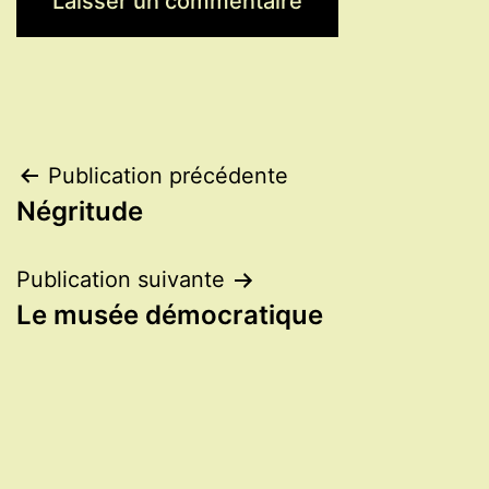
Navigation
Publication précédente
Négritude
de
l’article
Publication suivante
Le musée démocratique