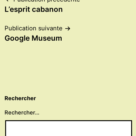
Navigation
L’esprit cabanon
de
l’article
Publication suivante
Google Museum
Rechercher
Rechercher…